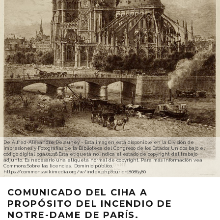
De Alfred-Alexandre Delauney - Esta imagen está disponible en la División de
Impresiones y Fotografías de la Biblioteca del Congreso de los Estados Unidos bajo el
código digital pga.01016.Esta etiqueta no indica el estado de copyright del trabajo
adjunto. Es necesario una etiqueta normal de copyright. Para más información vea
Commons:Sobre las licencias., Dominio público,
https://commons.wikimedia.org/w/index.php?curid=18086580
COMUNICADO DEL CIHA A
PROPÓSITO DEL INCENDIO DE
NOTRE-DAME DE PARÍS.